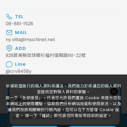
TEL
08-861-1528
MAIL
ny.villa@msa.hinet.net
ADD
929屏東縣琉球鄉杉福村復興路161-22號
Line
@crv9458y
FOLLOW US
依據歐盟施行的個人資料保護法，我們致力於保護您的個人資料
並提供您對個人資料的掌握。
2026.04.06
按一下「全部接受」，代表您允許我們置放 Cookie 來提升您在
【輕旅行．一泊一食漫遊】
本網站上的使用體驗、協助我們分析網站效能和使用狀況，以及
讓我們投放相關聯的行銷內容。您可以在下方管理 Cookie 設
小琉球兩天一夜行程包含：住宿、早餐、來回船票，以及一
定。 按一下「確認」即代表您同意採用目前的設定。
台滿油機車（可用24小時）。平日每人費用約兩千元起。...
COPYRIGHT ©
2026
小琉球南洋渡假海景莊園
ALL RIGHTS
RESERVED.