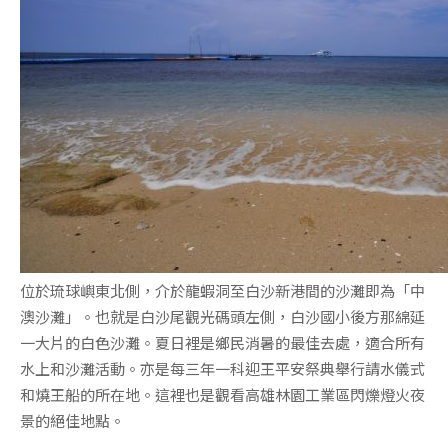
位於琉球嶼東北側，介於龍蝦洞至白沙新港間的沙灘即為「中
澳沙灘」。也就是白沙尾觀光碼頭左側，白沙國小後方那綿延
一大片的白色沙灘。夏日裡是鄉民消暑的最佳去處，適合所有
水上和沙灘活動。亦是每三年一科迎王平安祭典舉行請水儀式
和燒王船的所在地。這裡也是觀看高雄林園工業區閃爍燈火夜
景的絕佳地點。