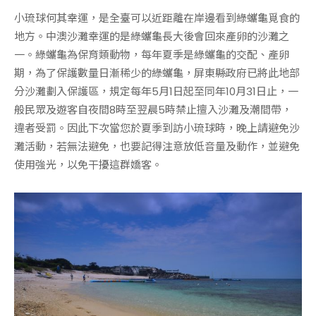
小琉球何其幸運，是全臺可以近距離在岸邊看到綠蠵龜覓食的
地方。中澳沙灘幸運的是綠蠵龜長大後會回來產卵的沙灘之
一。綠蠵龜為保育類動物，每年夏季是綠蠵龜的交配、產卵
期，為了保護數量日漸稀少的綠蠵龜，屏東縣政府已將此地部
分沙灘劃入保護區，規定每年5月1日起至同年10月31日止，一
般民眾及遊客自夜間8時至翌晨5時禁止擅入沙灘及潮間帶，
違者受罰。因此下次當您於夏季到訪小琉球時，晚上請避免沙
灘活動，若無法避免，也要記得注意放低音量及動作，並避免
使用強光，以免干擾這群嬌客。