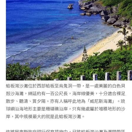
蛤板灣沙灘位於西部蛤板至烏鬼洞一帶，是一處美麗的白色貝
殼沙海灘，綿延約有一百公尺長，海岸線優美，十分適合裸足
散步、聽濤、賞夕陽。亦有人稱呼此地為「威尼斯海灘」。琉
球嶼沿海地形主要是珊瑚礁沿岸，只有幾處屬於堆積地形的沙
岸，其中規模最大的就是此蛤板灣沙灘。
依據屏東縣政府現行保育措施中，已將蛤板灣沙灘及潮間帶區